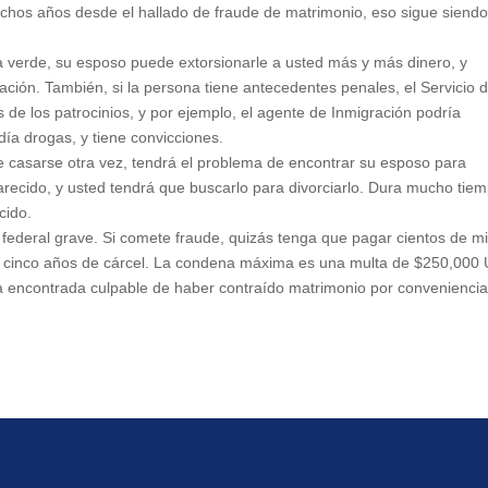
hos años desde el hallado de fraude de matrimonio, eso sigue siend
jeta verde, su esposo puede extorsionarle a usted más y más dinero, y
ación. También, si la persona tiene antecedentes penales, el Servicio 
 de los patrocinios, y por ejemplo, el agente de Inmigración podría
ía drogas, y tiene convicciones.
re casarse otra vez, tendrá el problema de encontrar su esposo para
recido, y usted tendrá que buscarlo para divorciarlo. Dura mucho tiem
cido.
o federal grave. Si comete fraude, quizás tenga que pagar cientos de m
a cinco años de cárcel. La condena máxima es una multa de $250,000
na encontrada culpable de haber contraído matrimonio por conveniencia