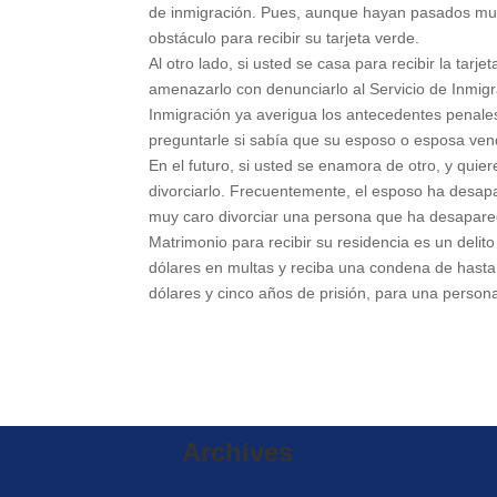
de inmigración. Pues, aunque hayan pasados muc
obstáculo para recibir su tarjeta verde.
Al otro lado, si usted se casa para recibir la tar
amenazarlo con denunciarlo al Servicio de Inmigr
Inmigración ya averigua los antecedentes penales
preguntarle si sabía que su esposo o esposa vend
En el futuro, si usted se enamora de otro, y quie
divorciarlo. Frecuentemente, el esposo ha desapa
muy caro divorciar una persona que ha desapare
Matrimonio para recibir su residencia es un delit
dólares en multas y reciba una condena de hast
dólares y cinco años de prisión, para una perso
Archives