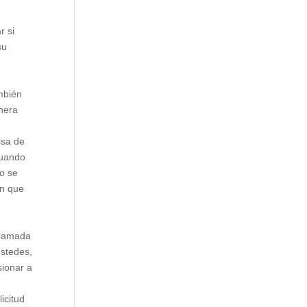
r si
su
ambién
anera
isa de
Cuando
io se
án que
n
 llamada
ustedes,
sionar a
icitud