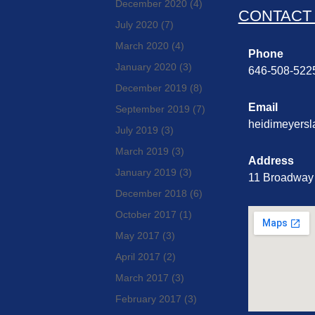
December 2020
(4)
CONTACT
July 2020
(7)
March 2020
(4)
Phone
January 2020
(3)
646-508-522
December 2019
(8)
Email
September 2019
(7)
heidimeyers
July 2019
(3)
March 2019
(3)
Address
January 2019
(3)
11 Broadway 
December 2018
(6)
October 2017
(1)
May 2017
(3)
April 2017
(2)
March 2017
(3)
February 2017
(3)