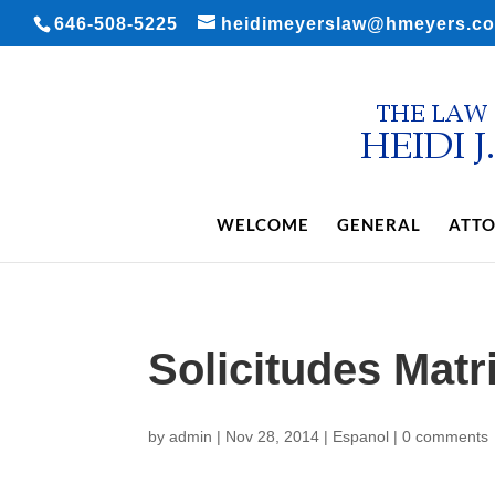
646-508-5225
heidimeyerslaw@hmeyers.c
WELCOME
GENERAL
ATTO
Solicitudes Mat
by
admin
|
Nov 28, 2014
|
Espanol
|
0 comments