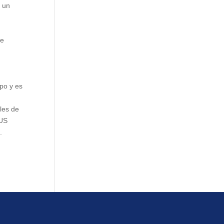
o un
de
po y es
iles de
 US
.