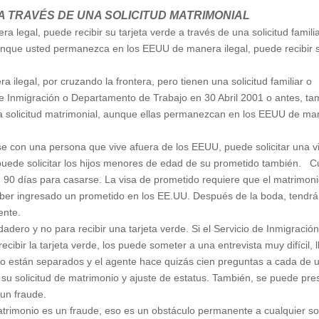
A TRAVÉS DE UNA SOLICITUD MATRIMONIAL
 legal, puede recibir su tarjeta verde a través de una solicitud familia
nque usted permanezca en los EEUU de manera ilegal, puede recibir 
legal, por cruzando la frontera, pero tienen una solicitud familiar o
o de Inmigración o Departamento de Trabajo en 30 Abril 2001 o antes, t
una solicitud matrimonial, aunque ellas permanezcan en los EEUU de m
se con una persona que vive afuera de los EEUU, puede solicitar una v
 puede solicitar los hijos menores de edad de su prometido también. 
 90 días para casarse. La visa de prometido requiere que el matrimon
haber ingresado un prometido en los EE.UU. Después de la boda, tendr
ente.
dero y no para recibir una tarjeta verde. Si el Servicio de Inmigració
ibir la tarjeta verde, los puede someter a una entrevista muy difícil,
poso están separados y el agente hace quizás cien preguntas a cada de 
 su solicitud de matrimonio y ajuste de estatus. También, se puede pre
un fraude.
atrimonio es un fraude, eso es un obstáculo permanente a cualquier sol