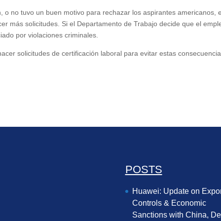
, o no tuvo un buen motivo para rechazar los aspirantes americanos, e
er más solicitudes. Si el Departamento de Trabajo decide que el empl
iado por violaciones criminales.
er solicitudes de certificación laboral para evitar estas consecuencia
POSTS
Huawei: Update on Expor
Controls & Economic
Sanctions with China, D