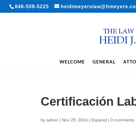
646-508-5225
heidimeyerslaw@hmeyers.c
WELCOME
GENERAL
ATTO
Certificación La
by
admin
|
Nov 28, 2014
|
Espanol
|
0 comments